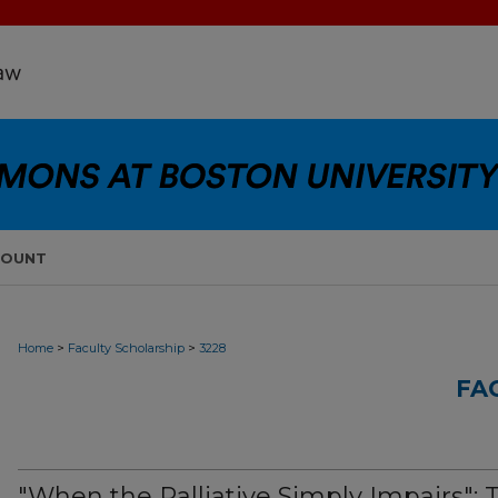
COUNT
>
>
Home
Faculty Scholarship
3228
FA
"When the Palliative Simply Impairs": 