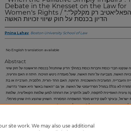
Debate in the Knesset on the Law for
Women's Rights / "כשהפאליאטיב רק מקלקל":
הדיון בכנסת על חוק שיווי זכויות האשה
Pnina Lahav
,
Boston University School of Law
No English translation available
Abstract
שנקטו חברי כנסת וחברות כנסת במהלך הדיון שהתנהל בכנסת הראשונה על חוק שיווי
זכויות האשה, מצביעה על זהות האשה, שעל מעמדה ניטש הוויכוח. היתה זו האם והרעיה
יה והעברייה, המערבית והאשכנזית. הרווקה, האם החד-הורית, הלסבית, הערבייה או בת
המזרח לא נכללו במודל הפרדיגמטי של האשה. אך גם "האשה באשר היא אשה" נדרשה
ה ציונית האופיינית לתקופה, לשוב ולהקריב את רווחתה למען שלמות הקואליציה, שלמות
ת-ישראל, ובעיקר לשם קידוש מוסד המשפחה המסורתי. השוויון שהוצע היה שוויון פורמלי
להותיר את האשה אשת-חיל, "צופיה הליכות ביתה". המיעוט הפמיניסטי, שהבין כי שוויון
פורמלי המתעלם מן ההקשר החברתי מונע שינוי אמיתי, לא תמך בהצעת החוק.
ur site work. We may also use additional