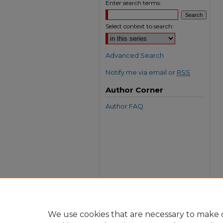
Enter search terms:
Select context to search:
Advanced Search
Notify me via email or
RSS
Author Corner
Author FAQ
We use cookies that are necessary to make o