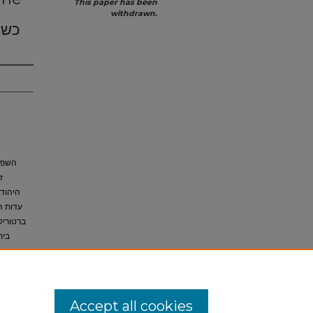
This paper has been
withdrawn.
השפה 
,
היהודי
עדות ,
ברטוריק
בי,
שנועד 
Accept all cookies